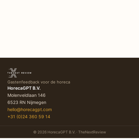
Gastenfeedback voor de horeca
HorecaGPT B.V.
Molenveldlaan 146
6523 RN Nijmegen
hello@horecagpt.com
+31 (0)24 360 59 14
©
2026
HorecaGPT B.V. · TheNextReview