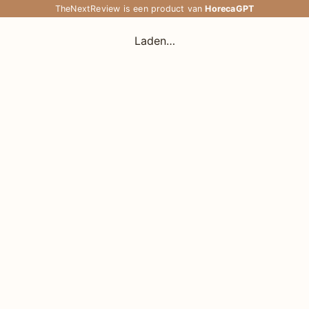
TheNextReview is een product van
HorecaGPT
Laden…